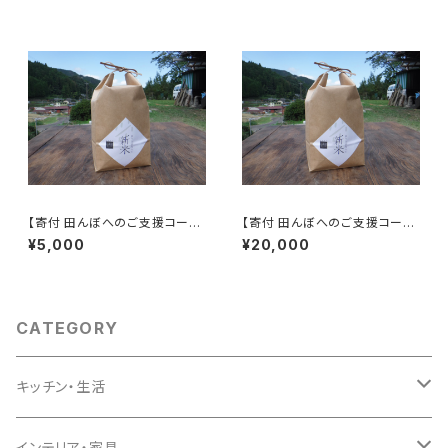
【寄付 田んぼへのご支援コー
【寄付 田んぼへのご支援コー
ス】「木こりがつくったお米」2キ
ス】「木こりがつくったお米」10キ
¥5,000
¥20,000
ロ
ロ
CATEGORY
キッチン・生活
キッチン
インテリア・家具