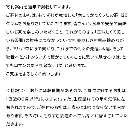
寄付案内を通年で掲載しています。
ご寄付のお礼は、もりずむが栽培した「木こりがつくったお茶」120
グラムをお贈りさせていただきます。皆さんが、食卓で安全で美味
しいお茶を楽しみいただくこと、それがそのまま「美味しくて美し
いお茶畑」の維持につながっています。美味しさを噛み締めなが
ら、お茶が森にまで繋がり、これまでの代々の先達、私達、そして
後世へとバトンタッチで繋がっていくことに思いを馳せるのは、と
てもロマンのある素敵なことだと思います。
ご支援をよろしくお願いします！
＜特記1＞ お茶には収穫期があるので、ご寄付に対するお礼は
「直近の６月以降」になります。また、生産量はその年の気候に左
右されますので、ご寄付のお礼は上表のとおりとならない場合が
あります。その時は、もりずむ製造の木工品などに替えさせていた
だきます。