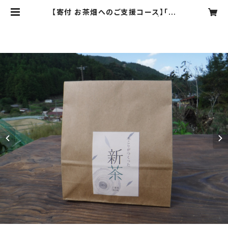
【寄付 お茶畑へのご支援コース】「木
こりがつくったお茶」120グラム | 無垢
の木工雑貨 mocori