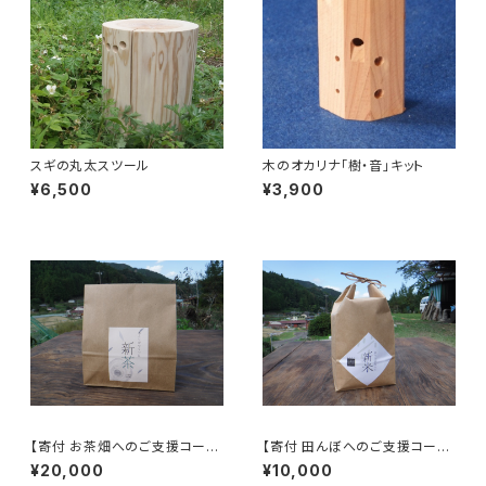
スギの丸太スツール
木のオカリナ「樹・音」キット
¥6,500
¥3,900
【寄付 お茶畑へのご支援コー
【寄付 田んぼへのご支援コー
ス】「木こりがつくったお茶」480
ス】「木こりがつくったお米」5キ
¥20,000
¥10,000
グラム
ロ