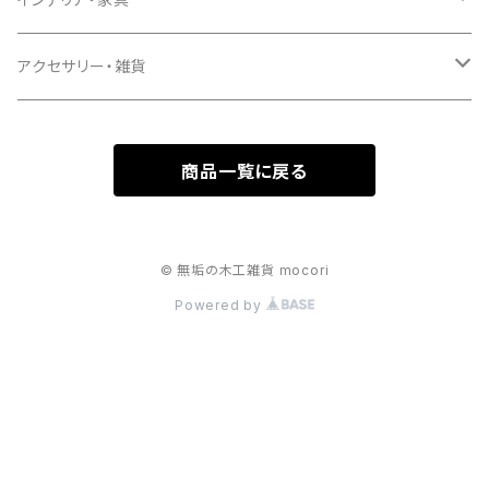
生活
インテリア
アクセサリー・雑貨
家具
アクセサリー
商品一覧に戻る
雑貨
© 無垢の木工雑貨 mocori
Powered by