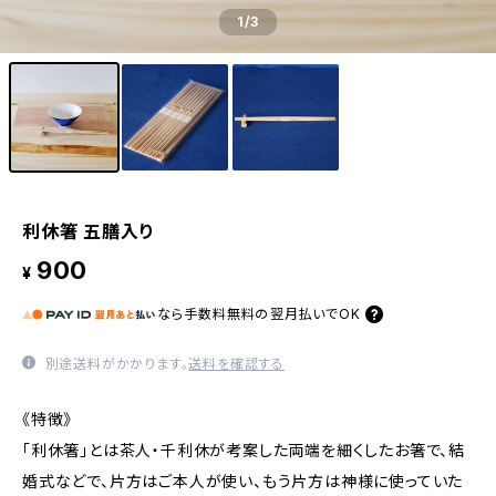
1
/3
利休箸 五膳入り
900
¥
なら
手数料無料の
翌月払いでOK
別途送料がかかります。
送料を確認する
《特徴》
「利休箸」とは茶人・千利休が考案した両端を細くしたお箸で、結
婚式などで、片方はご本人が使い、もう片方は神様に使っていた