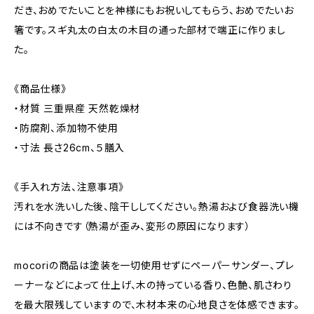
だき、おめでたいことを神様にもお祝いしてもらう、おめでたいお
箸です。スギ丸太の白太の木目の通った部材で端正に作りまし
た。
《商品仕様》
・材質 三重県産 天然乾燥材
・防腐剤、添加物不使用
・寸法 長さ26cm、５膳入
《手入れ方法、注意事項》
汚れを水洗いした後、陰干ししてください。熱湯および食器洗い機
には不向きです（熱湯が歪み、変形の原因になります）
mocoriの商品は塗装を一切使用せずにペーパーサンダー、プレ
ーナーなどによって仕上げ、木の持っている香り、色艶、肌さわり
を最大限残していますので、木材本来の心地良さを体感できます。