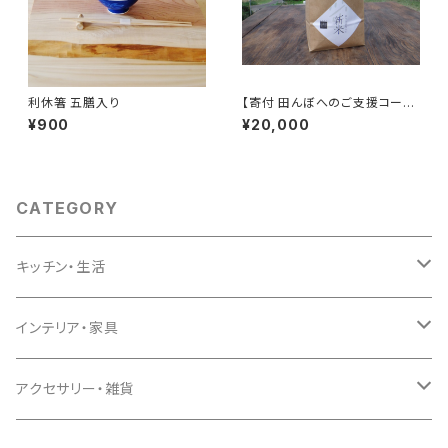
利休箸 五膳入り
【寄付 田んぼへのご支援コー
ス】「木こりがつくったお米」10キ
¥900
¥20,000
ロ
CATEGORY
キッチン・生活
キッチン
インテリア・家具
生活
インテリア
アクセサリー・雑貨