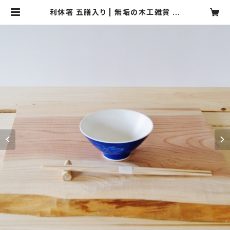
利休箸 五膳入り | 無垢の木工雑貨 m
ocori