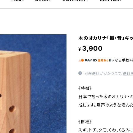
木のオカリナ「樹・音」キ
3,900
¥
なら
手数
別途送料がかかります。
送料
《特徴》
日本で育った木のオカリナ・
成します。鳥声のような澄ん
《樹種》
スギ、トチ、タモ、くわ、くるみ