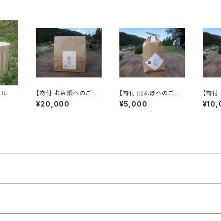
ール
【寄付 お茶畑へのご支
【寄付 田んぼへのご支
【寄付
援コース】「木こりがつく
援コース】「木こりがつく
援コー
¥20,000
¥5,000
¥10,
ったお茶」480グラム
ったお米」2キロ
ったお