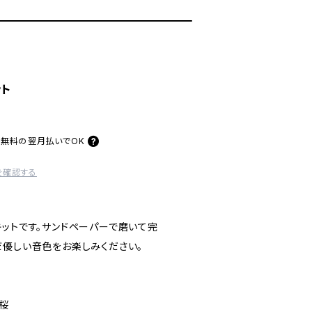
ット
料無料の
翌月払いでOK
を確認する
キットです。サンドペーパーで磨いて完
だ優しい音色をお楽しみください。
、桜