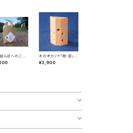
 田んぼへのご支
木のオカリナ「樹・音」キ
ス】「木こりがつく
ット
000
¥3,900
米」5キロ