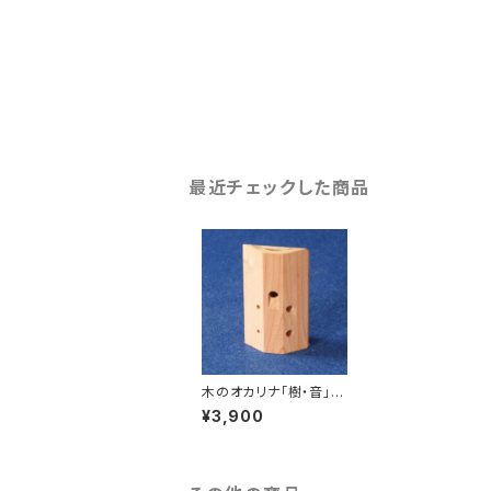
最近チェックした商品
木のオカリナ「樹・音」キ
ット
¥3,900