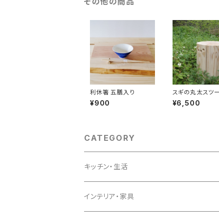
その他の商品
利休箸 五膳入り
スギの丸太スツ
¥900
¥6,500
CATEGORY
キッチン・生活
キッチン
インテリア・家具