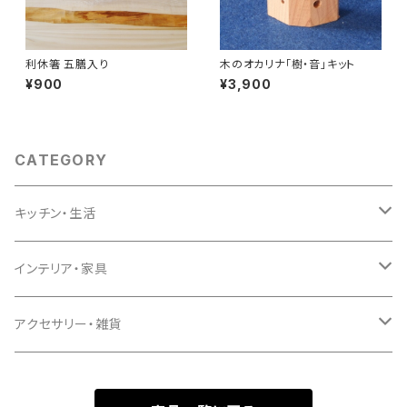
利休箸 五膳入り
木のオカリナ「樹・音」キット
¥900
¥3,900
CATEGORY
キッチン・生活
キッチン
インテリア・家具
生活
インテリア
アクセサリー・雑貨
家具
アクセサリー