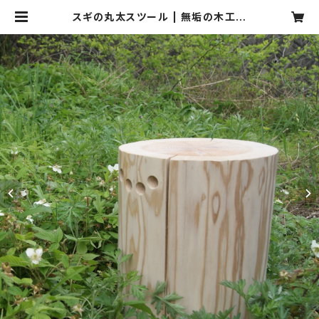
スギの丸太スツール | 無垢の木工雑
貨 mocori