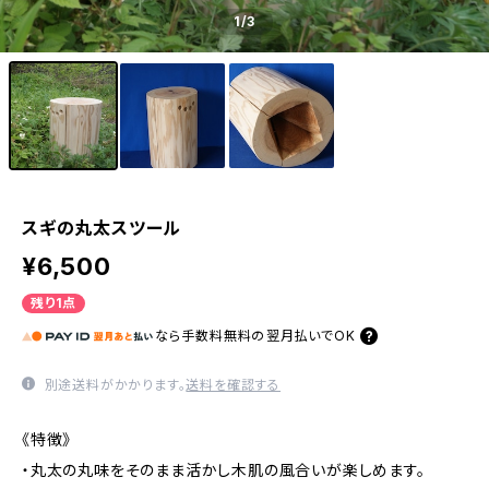
1
/3
スギの丸太スツール
¥6,500
残り1点
なら
手数料無料の
翌月払いでOK
別途送料がかかります。
送料を確認する
《特徴》
・丸太の丸味をそのまま活かし木肌の風合いが楽しめます。